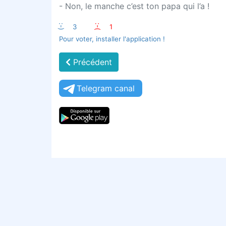
- Non, le manche c’est ton papa qui l’a !
:-)
3
:-(
1
Pour voter, installer l'application !
Précédent
Telegram canal