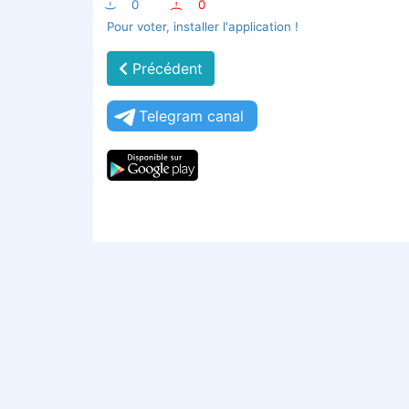
:-)
0
:-(
0
Pour voter, installer l'application !
Précédent
Telegram canal