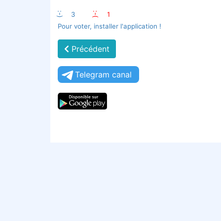
:-)
3
:-(
1
Pour voter, installer l'application !
Précédent
Telegram canal