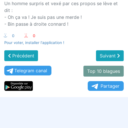
Un homme surpris et vexé par ces propos se lève et
dit :
- Oh ça va ! Je suis pas une merde !
- Bin passe à droite connard !
:-)
0
:-(
0
Pour voter, installer l'application !
Précédent
Suivant
Telegram canal
Top 10 blagues
Partager