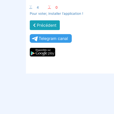
:-)
4
:-(
0
Pour voter, installer l'application !
Précédent
Telegram canal