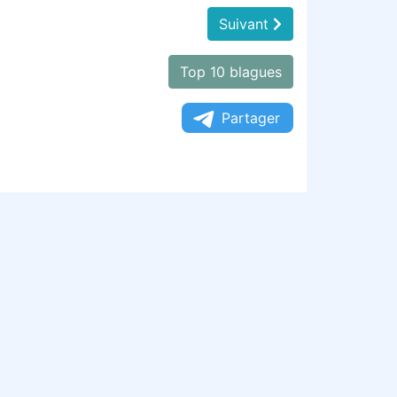
Suivant
Top 10 blagues
Partager