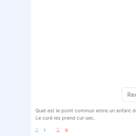
Quel est le point commun entre un enfant de
Le curé les prend cul-sec.
:-)
1
:-(
0