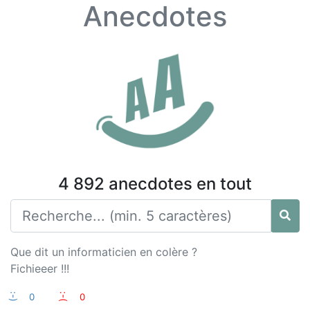
Anecdotes
4 892 anecdotes en tout
Que dit un informaticien en colère ?
Fichieeer !!!
:-)
0
:-(
0