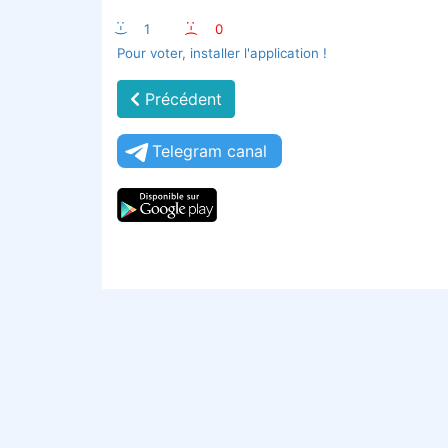
:-)
1
:-(
0
Pour voter, installer l'application !
Précédent
Telegram canal