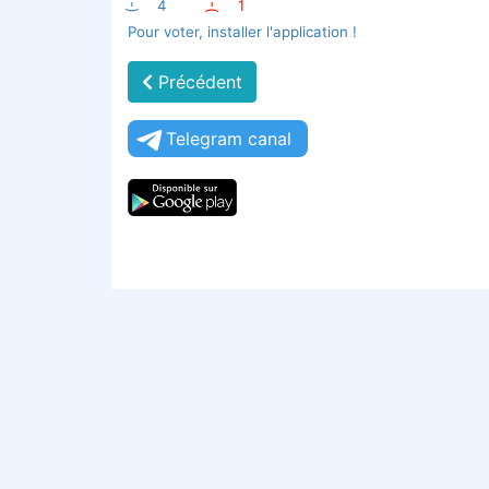
:-)
4
:-(
1
Pour voter, installer l'application !
Précédent
Telegram canal