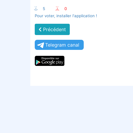
:-)
5
:-(
0
Pour voter, installer l'application !
Précédent
Telegram canal