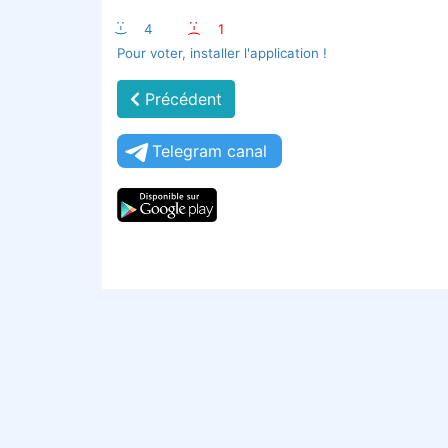
:-)
4
:-(
1
Pour voter, installer l'application !
Précédent
Telegram canal