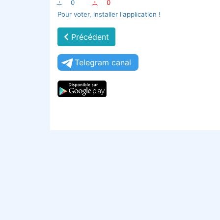
:-)
0
:-(
0
Pour voter, installer l'application !
Précédent
Telegram canal