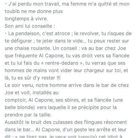
- J'ai perdu mon travail, ma femme m'a quitté et mon
toubib ne me donne plus
longtemps à vivre.
Son ami lui conseille :
- La pendaison, c'est atroce ; le revolver, tu risques de
te défigurer ; te jeter dans le vide... tu peux rester sur
une chaise roulante. Un conseil : va au bar chez Joe
que fréquente Al Capone, tu vas droit vers sa fiancée
et tu lui fais du « rentre-dedans », tu verras que ses
hommes de mains vont vider leur chargeur sur toi, et
là, tu es sûr d'y rester !!!
Le soir venu, notre homme arrive dans le bar de chez
Joe et voit, installés au
comptoir, Al Capone, ses sbires, et sa fiancée (une
belle blonde) vers laquelle il se précipite pour la
prendre par la taille.
Aussitôt le bruit des culasses des flingues résonnent
dans le bar... Al Capone, d'un geste les arrête et leur
dit : « ne tirez pas, je veux voir jusqu’où cet idiot à